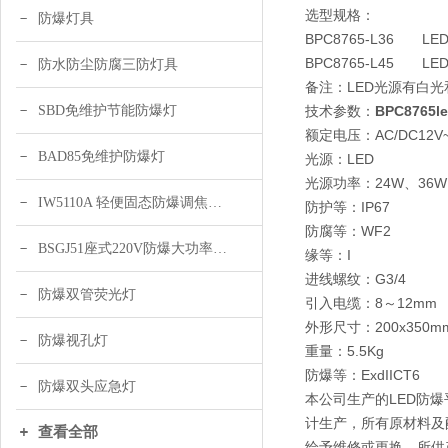
选型规格：
防爆灯具
BPC8765-L36 
BPC8765-L45 
防水防尘防腐三防灯具
备注：LED光源有白
SBD免维护节能防爆灯
技术参数：
BPC876
额定电压：AC/DC12V~
BAD85免维护防爆灯
光源：LED
光源功率：24W、36W
IW5110A 轻便固态防爆调焦头灯
防护等：IP67
防腐等：WF2
BSGJ51座式220V防爆大功率声光报警器 绿色 黄色
缘等：I
进线螺纹：G3/4
防爆双管荧光灯
引入电缆：8～12mm
外形尺寸：200x350m
防爆视孔灯
重量：5.5Kg
防爆等：ExdIICT6
防爆双头应急灯
本公司生产的LED防爆
计生产，所有原材料及
查看全部
给予维修或更换。所供