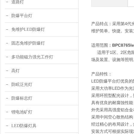
道路灯
防爆平台灯
产品特点：采用第4代
免维护LED防爆灯
维护简单、快捷。安装
固态免维护防爆灯
适用范围：
BPC876
适用于1区、2区危险
多功能磁力强光工作灯
场及装置、设施等照明
高灯
产品特性：
LED防爆平台灯优良
防眩泛光灯
采用大功率LED作为
采用环照型配光设计，
防爆标志灯
具有优良的耐腐蚀性能
外壳采用高强度铝合金
锂电池矿灯
采用中间空心散热结构
经过精心的布局设计，
LED防爆灯具
安装方式可根据实际现