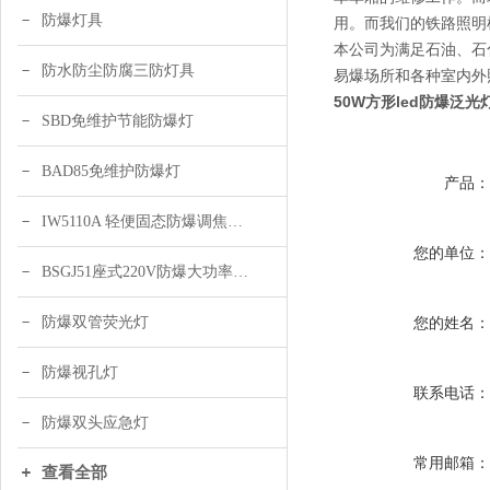
防爆灯具
用。而我们的铁路照明
本公司为满足石油、石
防水防尘防腐三防灯具
易爆场所和各种室内外
50W方形led防爆泛光
SBD免维护节能防爆灯
BAD85免维护防爆灯
产品
IW5110A 轻便固态防爆调焦头灯
您的单位
BSGJ51座式220V防爆大功率声光报警器 绿色 黄色
防爆双管荧光灯
您的姓名
防爆视孔灯
联系电话
防爆双头应急灯
常用邮箱
查看全部