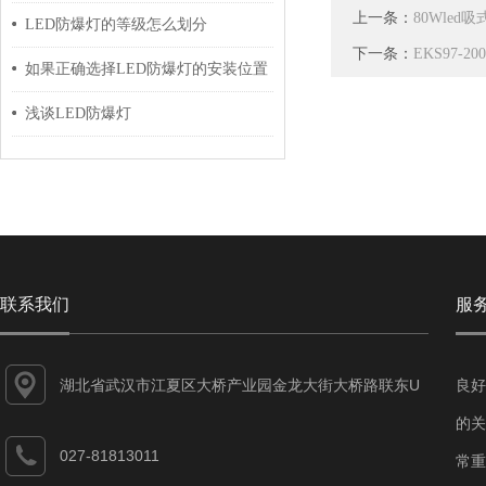
上一条：
80Wle
LED防爆灯的等级怎么划分
下一条：
EKS97-
如果正确选择LED防爆灯的安装位置
浅谈LED防爆灯
联系我们
服
湖北省武汉市江夏区大桥产业园金龙大街大桥路联东U
良好
谷江夏智能制造产业园7-1#
的关
027-81813011
常重