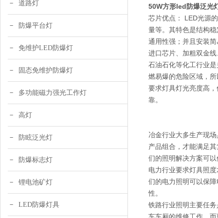
道路灯
50W方形led防爆泛光
芯片优点： LED光
防爆平台灯
量等。其特色是结构稳
通用性强；并且安装简
免维护LED防爆灯
进口芯片、加粗双金线
石油石化等化工行业是
固态免维护防爆灯
燃易爆的危险区域，所
要求灯具灯光亮度高，
多功能磁力强光工作灯
靠。
高灯
冶金行业大多生产现场
防眩泛光灯
产品组合，才能满足其
们的照明解决方案可以
防爆标志灯
电力行业要求灯具照度
们的电力照明可以保障
锂电池矿灯
性。
LED防爆灯具
铁路行业照明主要任务
车车厢的维修工作。而