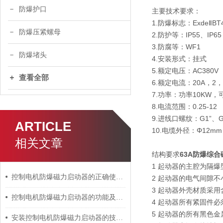
防爆护口
主要技术要求：
1.防爆标志：ExdeⅡBT4
防爆压紧螺母
2.防护等：IP55、IP65
3.防腐等：WF1
防爆堵头
4.安装形式：挂式
5.额定电压：AC380V
查看全部
6.额定电流：20A，2，
7.功率：功率10KW，可
8.电流范围：0.25-12
9.进线口螺纹：G1”、G1
ARTICLE
10.电缆外径：Φ12mm
相关文章
结构要求
63A防爆综
1 起动器的主腔为隔爆
控制电机防爆磁力启动器的正确使用建议
2 起动器的电气间隙不
3 起动器外壳材质采
控制电机防爆磁力启动器的功能及出现异响后的解决方法分享
4 起动器所有紧固件
5 起动器的所有黑色
安装控制电机防爆磁力启动器的技术要点分享