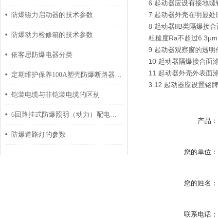
6 起动器应设有接地螺钉
7 起动器外壳在明显处应
防爆磁力启动器的技术参数
8 起动器ⅡB类隔爆接合面
防爆动力检修箱的技术参数
粗糙度Ra不超过6.3μ
9 起动器观察窗的透
依客思防爆电器分类
10 起动器隔爆接合面涂
11 起动器外壳外表面
定期维护保养100A塑壳防爆断路器能帮助用户正确管理
3.12 起动器应设置
铠装电缆与非铠装电缆的区别
6回路挂式防爆照明（动力）配电箱的定期维护保养方法分享
产品
防爆道路灯的参数
您的单位
您的姓名
联系电话