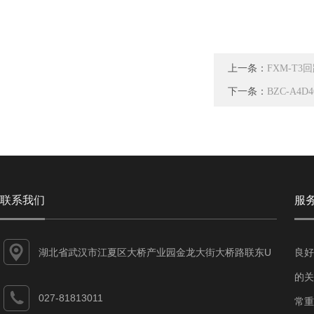
上一条：
FXM-T
下一条：
BZC-A4
联系我们
服
湖北省武汉市江夏区大桥产业园金龙大街大桥路联东U
良好
谷江夏智能制造产业园7-1#
的关
027-81813011
常重