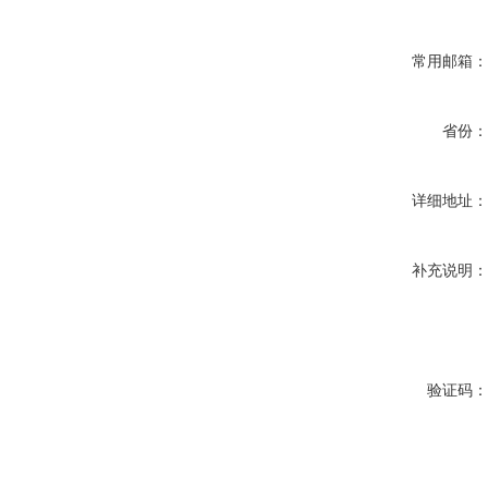
常用邮箱
省份
详细地址
补充说明
验证码