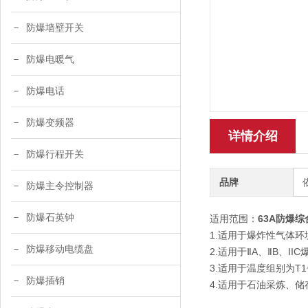
防爆墙壁开关
防爆电暖气
防爆电话
防爆变频器
详情介绍
防爆行程开关
品牌
防爆主令控制器
防爆石英钟
适用范围：
63A防爆
1.适用于爆炸性气体环
防爆移动电缆盘
2.适用于ⅡA、ⅡB、I
3.适用于温度组别为T1
防爆插销
4.适用于石油采炼、