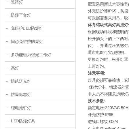
道路灯
配置采用新技术容性节
外壳防护等IP65，防腐
防爆平台灯
可跟据需要采用吊、吸
体育馆吸式高灯高挂灯
免维护LED防爆灯
根据现场环境和照明的
松开插头上的上下两对
固态免维护防爆灯
位），并通过压紧螺钉
通市电即可实现照明。
多功能磁力强光工作灯
更换灯泡时，松开灯罩
上新灯泡。
高灯
注意事项:
灯具必须可靠接地，安
防眩泛光灯
保持灯体、镇流器外壳
非人员不得随意拆卸灯
防爆标志灯
技术参数:
额定电压:220VAC 50H
锂电池矿灯
外壳防护:IP65
LED防爆灯具
进线口螺纹:G3/4
引入电缆:φ8~φ14mm