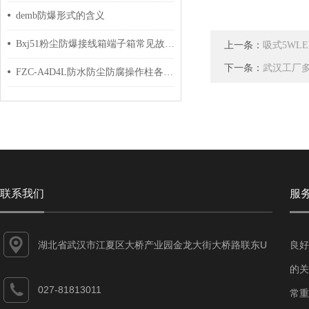
demb防爆形式的含义
Bxj51粉尘防爆接线箱端子箱常见故障的检查与应对策略分享
上一条：
吸式5WL
下一条：
武汉工厂
FZC-A4D4L防水防尘防腐操作柱各组成部件的功能特点分享
联系我们
服
湖北省武汉市江夏区大桥产业园金龙大街大桥路联东U
良好
谷江夏智能制造产业园7-1#
的关
027-81813011
常重