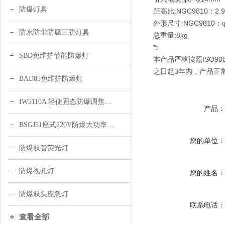
防爆灯具
距高比:NGC9810：2.9
外形尺寸:NGC9810：φ4
防水防尘防腐三防灯具
总重量:8kg
*:
SBD免维护节能防爆灯
本产品严格按照ISO9
之日起3年内，产品正
BAD85免维护防爆灯
IW5110A 轻便固态防爆调焦头灯
产品
BSGJ51座式220V防爆大功率声光报警器 绿色 黄色
您的单位
防爆双管荧光灯
防爆视孔灯
您的姓名
防爆双头应急灯
联系电话
查看全部