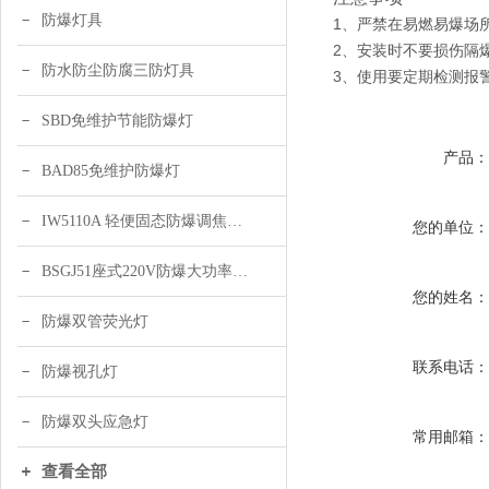
防爆灯具
1、严禁在易燃易爆场
2、安装时不要损伤隔
防水防尘防腐三防灯具
3、使用要定期检测报
SBD免维护节能防爆灯
产品
BAD85免维护防爆灯
IW5110A 轻便固态防爆调焦头灯
您的单位
BSGJ51座式220V防爆大功率声光报警器 绿色 黄色
您的姓名
防爆双管荧光灯
联系电话
防爆视孔灯
防爆双头应急灯
常用邮箱
查看全部