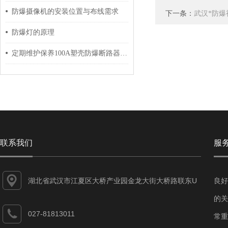
防爆摄像机的安装位置与布线需求
下一条：
武汉*防爆
防爆灯的原理
定期维护保养100A塑壳防爆断路器能帮助用户正确管理
联系我们
服
湖北省武汉市江夏区大桥产业园金龙大街大桥路联东U
良好
谷江夏智能制造产业园7-1#
的关
027-81813011
常重