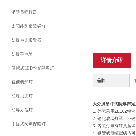
消防员呼救器
太阳能防爆障碍灯
防爆声光报警器
防爆手电筒
详情介绍
便携式LED匀光勘查灯
品牌
轻便装卸灯
防爆投光灯
大分贝吊杆式防爆声光
防爆方位灯
1. 外壳采用ZL10
2. 钢化玻璃灯罩，不
手提式防爆探照灯
3. 内装灯罩有红黄蓝
4. 钢管或电缆配线均