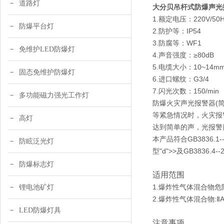
道路灯
大分贝吊杆式防爆声光
1.额定电压：220V/50H
防爆平台灯
2.防护等：IP54
3.防腐等：WF1
免维护LED防爆灯
4.声音强度：≥80dB
5.电缆大小：10~14m
固态免维护防爆灯
6.进口螺纹：G3/4
7.闪光次数：150/min
多功能磁力强光工作灯
防爆火灾声光报警器(简
等紧急情况时，火灾报
高灯
达到简单的声，光报警
本产品符合GB3836.1
防眩泛光灯
型"d">>及GB383
防爆标志灯
适用范围
1.爆炸性气体混合物危
锂电池矿灯
2.爆炸性气体混合物:ⅡA、
LED防爆灯具
注意事项