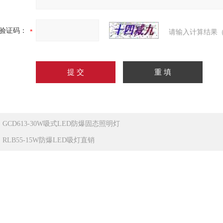
验证码：
请输入计算结果（
：
GCD613-30W吸式LED防爆固态照明灯
：
RLB55-15W防爆LED吸灯直销