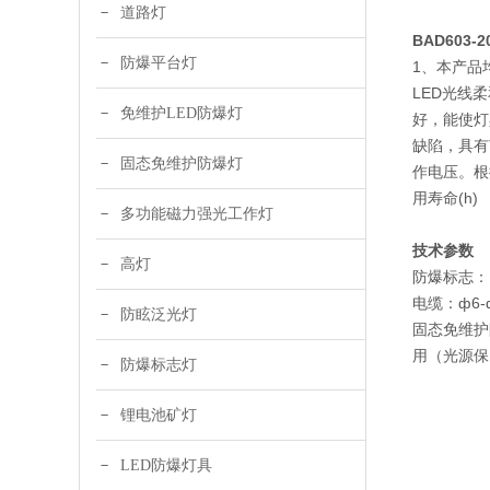
道路灯
BAD603
防爆平台灯
1、本产品
LED光线
免维护LED防爆灯
好，能使灯
缺陷，具有
固态免维护防爆灯
作电压。根
用寿命(h)
多功能磁力强光工作灯
LED 1
技术参数
高灯
防爆标志：Ex
电缆：ф6-
防眩泛光灯
固态免维护
用（光源保
防爆标志灯
锂电池矿灯
LED防爆灯具