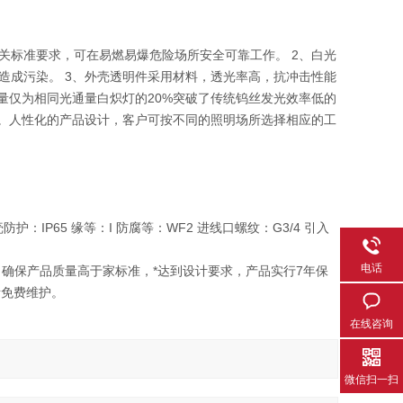
他相关标准要求，可在易燃易爆危险场所安全可靠工作。 2、白光
造成污染。 3、外壳透明件采用材料，透光率高，抗冲击性能
电量仅为相同光通量白炽灯的20%突破了传统钨丝发光效率低的
寿命。人性化的产品设计，客户可按不同的照明场所选择相应的工
DC 外壳防护：IP65 缘等：I 防腐等：WF2 进线口螺纹：G3/4 引入
电话
控制，确保产品质量高于家标准，*达到设计要求，产品实行7年保
责免费维护。
在线咨询
微信扫一扫