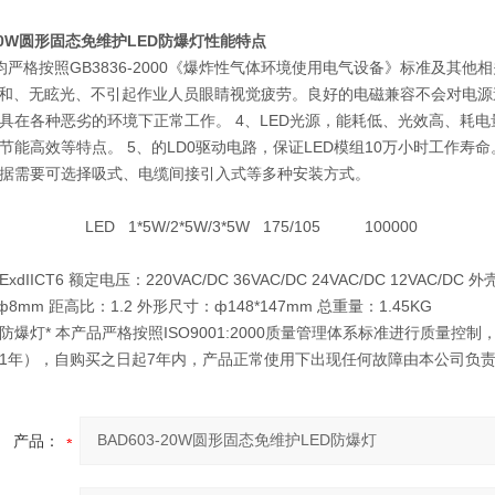
-20W圆形固态免维护LED防爆灯
性能特点
均严格按照GB3836-2000《爆炸性气体环境使用电气设备》标准及其
柔和、无眩光、不引起作业人员眼睛视觉疲劳。良好的电磁兼容不会对电源
具在各种恶劣的环境下正常工作。 4、LED光源，能耗低、光效高、耗
节能高效等特点。 5、的LD0驱动电路，保证LED模组10万小时工作
据需要可选择吸式、电缆间接引入式等多种安装方式。
*5W/2*5W/3*5W 175/105 100000
dIICT6 额定电压：220VAC/DC 36VAC/DC 24VAC/DC 12VAC/
ф8mm 距高比：1.2 外形尺寸：ф148*147mm 总重量：1.45KG
防爆灯* 本产品严格按照ISO9001:2000质量管理体系标准进行质量
1年），自购买之日起7年内，产品正常使用下出现任何故障由本公司负
产品：