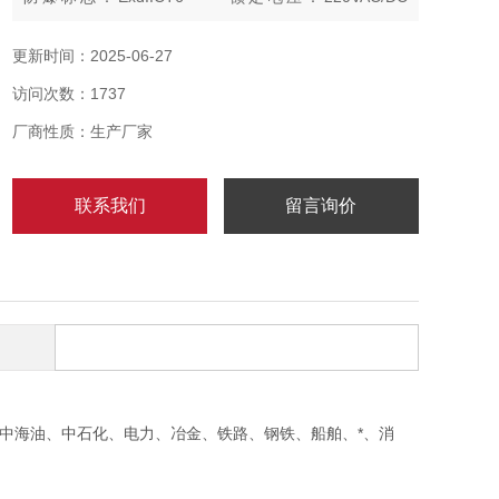
36VAC/DC 24VAC/DC 12VAC/DC 外壳防护：IP65
缘等：I 防腐等：WF2
更新时间：2025-06-27
访问次数：1737
厂商性质：生产厂家
联系我们
留言询价
中海油、中石化、电力、冶金、铁路、钢铁、船舶、*、消