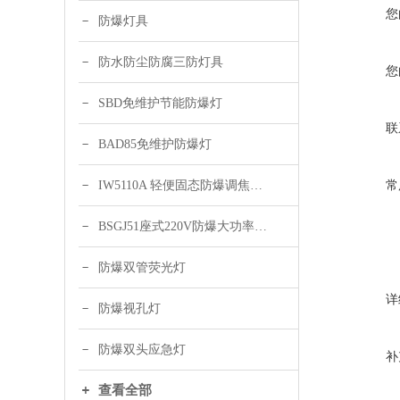
您
防爆灯具
防水防尘防腐三防灯具
您
SBD免维护节能防爆灯
联
BAD85免维护防爆灯
常
IW5110A 轻便固态防爆调焦头灯
BSGJ51座式220V防爆大功率声光报警器 绿色 黄色
防爆双管荧光灯
详
防爆视孔灯
防爆双头应急灯
补
查看全部