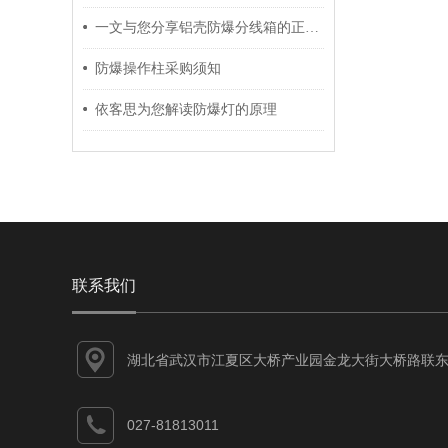
一文与您分享铝壳防爆分线箱的正确安全操作方法
防爆操作柱采购须知
依客思为您解读防爆灯的原理
联系我们
湖北省武汉市江夏区大桥产业园金龙大街大桥路联东
谷江夏智能制造产业园7-1#
027-81813011