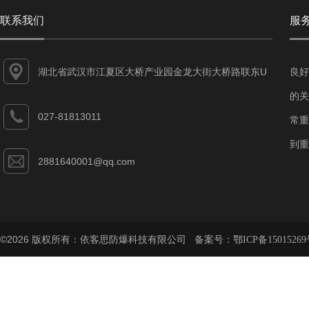
联系我们
服
湖北省武汉市江夏区大桥产业园金龙大街大桥路联东U
良好
谷江夏智能制造产业园7-1#
的关
027-81813011
常重
到重
2881640001@qq.com
©2026 版权所有：依客思防爆科技有限公司 备案号：
鄂ICP备15015269