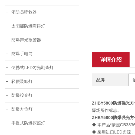
消防员呼救器
太阳能防爆障碍灯
防爆声光报警器
防爆手电筒
详情介绍
便携式LED匀光勘查灯
品牌
轻便装卸灯
防爆投光灯
ZHBY5800防爆强光
防爆方位灯
爆场所作标志。
ZHBY5800防爆强光
手提式防爆探照灯
◆ 本产品*按照GB38
◆ 采用进口LED光源，