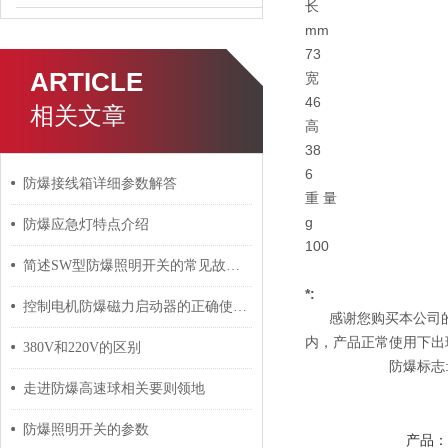
长
mm
73
ARTICLE
宽
46
相关文章
高
38
6
防爆接线箱详细参数解答
重 量
g
防爆应急灯特点介绍
100
简述SW型防爆照明开关的常见故障相应解决方法
*:
控制电机防爆磁力启动器的正确使用建议
感谢您购买本公司的产品
内，产品正常使用下出
380V和220V的区别
防爆标志:EXaiⅡC
走进防爆高速球相关要则领地
防爆照明开关的参数
产品