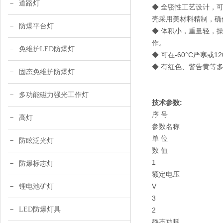
道路灯
◆ 全密性工艺设计，
壳采用美材料精制，确
防爆平台灯
◆ 体积小，重量轻，
作。
免维护LED防爆灯
◆ 可在-60°C严寒或
◆ 有红色、警告黄等
固态免维护防爆灯
多功能磁力强光工作灯
技术参数:
序 号
高灯
参数名称
单 位
防眩泛光灯
数 值
1
防爆标志灯
额定电压
V
锂电池矿灯
3
LED防爆灯具
2
静态功耗