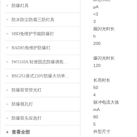
防爆灯具
μA
<3
防水防尘防腐三防灯具
3
频闪光时长
SBD免维护节能防爆灯
h
200
BAD85免维护防爆灯
爆闪光时长
IW5110A 轻便固态防爆调焦头灯
120
BSGJ51座式220V防爆大功率声光报警器 绿色 黄色
长亮时长
50
防爆双管荧光灯
4
脉冲电流大值
防爆视孔灯
mA
80
防爆双头应急灯
5
外型尺寸
查看全部