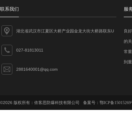
联系我们
服
湖北省武汉市江夏区大桥产业园金龙大街大桥路联东U
良好
谷江夏智能制造产业园7-1#
的关
027-81813011
常重
到重
2881640001@qq.com
©2026 版权所有：依客思防爆科技有限公司 备案号：
鄂ICP备15015269