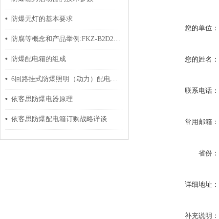
防爆无灯的基本要求
您的单位
防腐等概念和产品举例:FKZ-B2D2K1防水防尘防腐控制箱|FZX-A1K1 A1-1A（100/5） K1-1C|FPX-4K防水防尘防腐配电箱|FCZ-B4D4K2B1G防水防尘防腐操作箱等
防爆配电箱的组成
您的姓名
6回路挂式防爆照明（动力）配电箱的定期维护保养方法分享
联系电话
依客思防爆电器原理
依客思防爆配电箱订购战略详谈
常用邮箱
省份
详细地址
补充说明