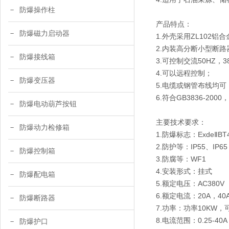
防爆操作柱
产品特点：
防爆磁力启动器
1.外壳采用ZL102
2.内装高分断小型断
防爆接线箱
3.可控制交流50HZ
4.可以远程控制；
防爆变压器
5.电缆或钢管布线均可
6.符合GB3836-2000
防爆电动葫芦按钮
主要技术要求：
防爆动力检修箱
1.防爆标志：ExdeⅡBT4
2.防护等：IP55、IP65
防爆控制箱
3.防腐等：WF1
4.安装形式：挂式
防爆配电箱
5.额定电压：AC380V
6.额定电流：20A，40
防爆断路器
7.功率：功率10KW，可
8.电流范围：0.25-40A
防爆护口