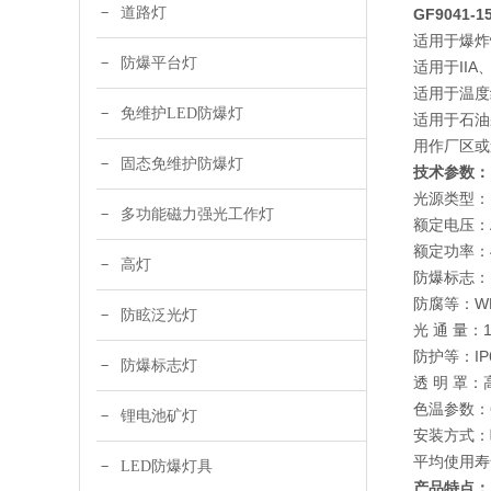
道路灯
GF9041
适用于爆炸
防爆平台灯
适用于IIA
适用于温度组
免维护LED防爆灯
适用于石油
用作厂区或
固态免维护防爆灯
技术参数
光源类型：
多功能磁力强光工作灯
额定电压：AC
额定功率：40
高灯
防爆标志：E
防腐等：W
防眩泛光灯
光 通 量：10
防护等：IP
防爆标志灯
透 明 罩
色温参数：6
锂电池矿灯
安装方式：
平均使用寿命
LED防爆灯具
产品特点：