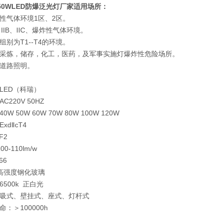
-150WLED防爆泛光灯厂家
适用场所：
性气体环境1区、2区。
、IIB、IIC、爆炸性气体环境。
别为T1--T4的环境。
采炼，储存，化工，医药，及军事实施灯爆炸性危险场所。
道路照明。
：
LED（科瑞）
220V 50HZ
W 50W 60W 70W 80W 100W 120W
xdⅡcT4
F2
0-110lm/w
66
：高强度钢化玻璃
500k 正白光
吸式、壁挂式、座式、灯杆式
：＞100000h