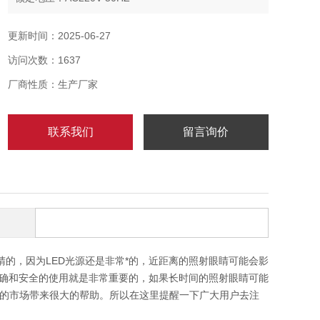
额定功率：40W 50W 60W 70W 80W 100W 120W
防爆标志：ExdⅡcT4
更新时间：2025-06-27
防腐等：WF2
访问次数：1637
光 通 量：100-110lm/w
厂商性质：生产厂家
联系我们
留言询价
睛的，因为LED光源还是非常*的，近距离的照射眼睛可能会影
正确和安全的使用就是非常重要的，如果长时间的照射眼睛可能
的市场带来很大的帮助。所以在这里提醒一下广大用户去注