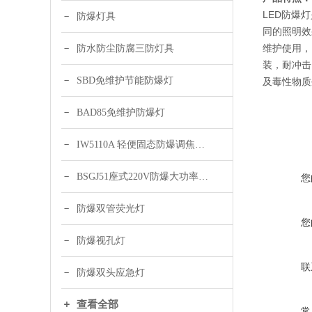
LED防爆
防爆灯具
同的照明效
维护使用，
防水防尘防腐三防灯具
装，耐冲击
SBD免维护节能防爆灯
及毒性物质
BAD85免维护防爆灯
IW5110A 轻便固态防爆调焦头灯
BSGJ51座式220V防爆大功率声光报警器 绿色 黄色
您
防爆双管荧光灯
您
防爆视孔灯
联
防爆双头应急灯
查看全部
常