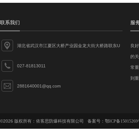
联系我们
服
湖北省武汉市江夏区大桥产业园金龙大街大桥路联东U
良好
谷江夏智能制造产业园7-1#
的关
027-81813011
常重
到重
2881640001@qq.com
©2026 版权所有：依客思防爆科技有限公司 备案号：
鄂ICP备15015269